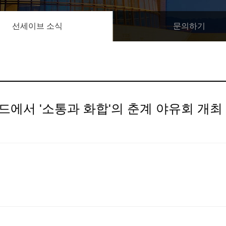
선세이브 소식
문의하기
드에서 '소통과 화합'의 춘계 야유회 개최