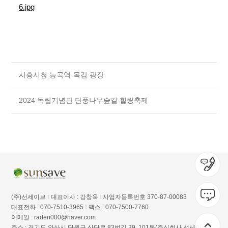
시흥시청 능곡역·목감 광장
2024 독립기념관 단풍나무숲길 힐링축제
(주)선세이브
대표이사 : 강창욱
사업자등록번호 370-87-00083
|
|
대표전화 : 070-7510-3965
팩스 : 070-7500-7760
|
이메일 :
raden000@naver.com
주소 : 경기도 안산시 단원구 산단로 83번길 39, 101동(주식회사 선세이브)