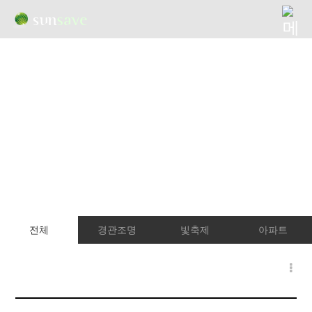
reference
Imagination
becomes reality
국내 최대 경관조명업체 선세이브는 조경 철학을 갖고 시공을
합니다. 현 단계에서 올라가 우리 사회를 위한 가치있는
분야에 더욱 몰입하겠습니다.
전체
경관조명
빛축제
아파트