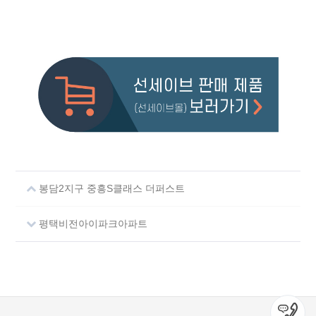
봉담2지구 중흥S클래스 더퍼스트
평택비전아이파크아파트