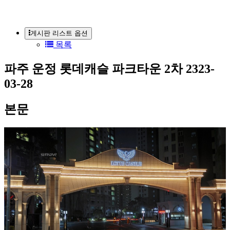
게시판 리스트 옵션
목록
파주 운정 롯데캐슬 파크타운 2차
2323-
03-28
본문